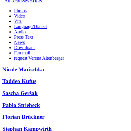
All
Actresses
Actors
Photos
Video
Vita
Language/Dialect
Audio
Press Text
News
Downloads
Fan mail
request Verena Altenberger
Nicole Marischka
Taddeo Kufus
Sascha Geršak
Pablo Striebeck
Florian Brückner
Stephan Kampwirth