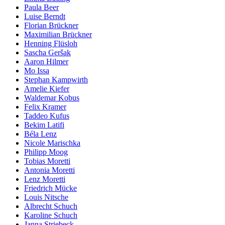
Paula Beer
Luise Berndt
Florian Brückner
Maximilian Brückner
Henning Flüsloh
Sascha Geršak
Aaron Hilmer
Mo Issa
Stephan Kampwirth
Amelie Kiefer
Waldemar Kobus
Felix Kramer
Taddeo Kufus
Bekim Latifi
Béla Lenz
Nicole Marischka
Philipp Moog
Tobias Moretti
Antonia Moretti
Lenz Moretti
Friedrich Mücke
Louis Nitsche
Albrecht Schuch
Karoline Schuch
Janna Striebeck