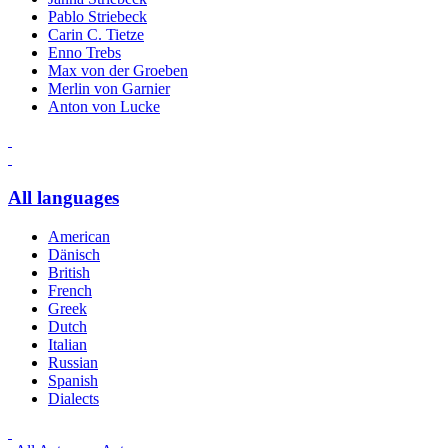
Pablo Striebeck
Carin C. Tietze
Enno Trebs
Max von der Groeben
Merlin von Garnier
Anton von Lucke
All languages
American
Dänisch
British
French
Greek
Dutch
Italian
Russian
Spanish
Dialects