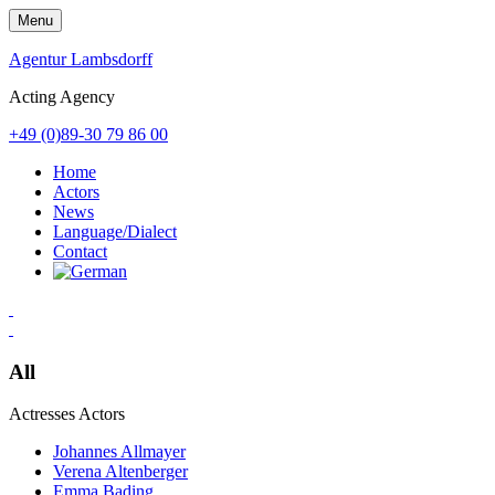
Skip
Menu
to
content
Agentur Lambsdorff
Acting Agency
+49 (0)89-30 79 86 00
Home
Actors
News
Language/Dialect
Contact
All
Actresses
Actors
Johannes Allmayer
Verena Altenberger
Emma Bading