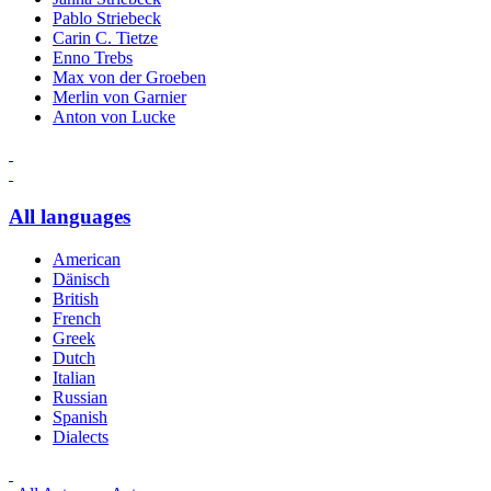
Pablo Striebeck
Carin C. Tietze
Enno Trebs
Max von der Groeben
Merlin von Garnier
Anton von Lucke
All languages
American
Dänisch
British
French
Greek
Dutch
Italian
Russian
Spanish
Dialects