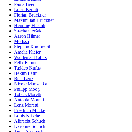
Paula Beer
Luise Berndt
Florian Brückner
Maximilian Brückner
Henning Flüsloh
Sascha Geršak
Aaron Hilmer
Mo Issa
Stephan Kampwirth
Amelie Kiefer
Waldemar Kobus
Felix Kramer
Taddeo Kufus
Bekim Latifi
Béla Lenz
Nicole Marischka
Philipp Moog
Tobias Moretti
Antonia Moretti
Lenz Moretti
Friedrich Mücke
Louis Nitsche
Albrecht Schuch
Karoline Schuch
Janna Striebeck