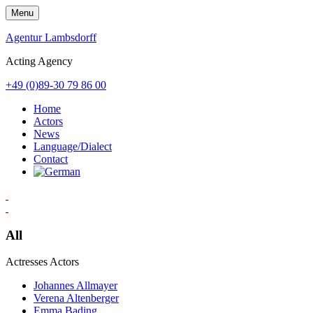
Skip
Menu
to
content
Agentur Lambsdorff
Acting Agency
+49 (0)89-30 79 86 00
Home
Actors
News
Language/Dialect
Contact
All
Actresses
Actors
Johannes Allmayer
Verena Altenberger
Emma Bading