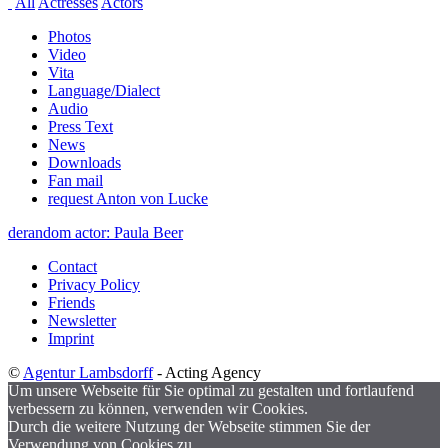
All
Actresses
Actors
Photos
Video
Vita
Language/Dialect
Audio
Press Text
News
Downloads
Fan mail
request Anton von Lucke
de
random actor: Paula Beer
Contact
Privacy Policy
Friends
Newsletter
Imprint
©
Agentur Lambsdorff
- Acting Agency
Um unsere Webseite für Sie optimal zu gestalten und fortlaufend
verbessern zu können, verwenden wir Cookies.
Durch die weitere Nutzung der Webseite stimmen Sie der
Verwendung von Cookies zu.