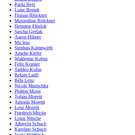
Paula Beer
Luise Berndt
Florian Brückner
Maximilian Brückner
Henning Flüsloh
Sascha Geršak
Aaron Hilmer
Mo Issa
Stephan Kampwirth
Amelie Kiefer
Waldemar Kobus
Felix Kramer
Taddeo Kufus
Bekim Latifi
Béla Lenz
Nicole Marischka
Philipp Moog
Tobias Moretti
Antonia Moretti
Lenz Moretti
Friedrich Mücke
Louis Nitsche
Albrecht Schuch
Karoline Schuch
Janna Striebeck