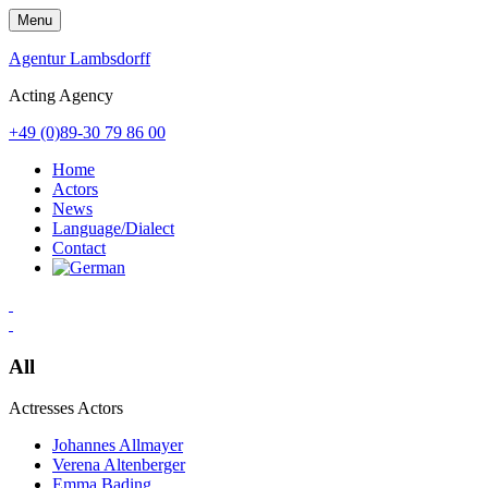
Skip
Menu
to
content
Agentur Lambsdorff
Acting Agency
+49 (0)89-30 79 86 00
Home
Actors
News
Language/Dialect
Contact
All
Actresses
Actors
Johannes Allmayer
Verena Altenberger
Emma Bading