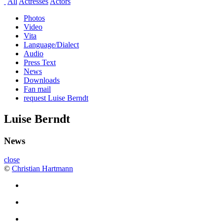
All
Actresses
Actors
Photos
Video
Vita
Language/Dialect
Audio
Press Text
News
Downloads
Fan mail
request Luise Berndt
Luise Berndt
News
close
©
Christian Hartmann