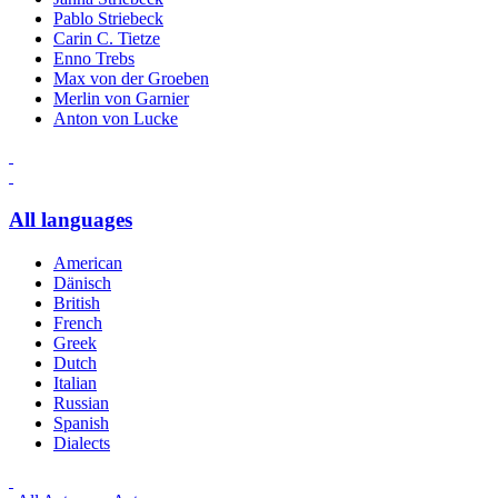
Pablo Striebeck
Carin C. Tietze
Enno Trebs
Max von der Groeben
Merlin von Garnier
Anton von Lucke
All languages
American
Dänisch
British
French
Greek
Dutch
Italian
Russian
Spanish
Dialects