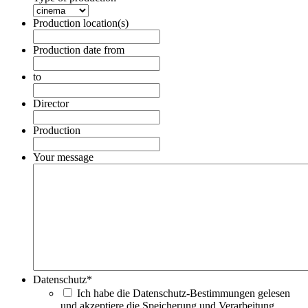
Production location(s)
Production date from
Date
Format:
to
DD
Date
dot
Format:
Director
MM
DD
dot
dot
Production
YYYY
MM
dot
Your message
YYYY
Datenschutz
*
Ich habe die Datenschutz-Bestimmungen gelesen
und akzeptiere die Speicherung und Verarbeitung