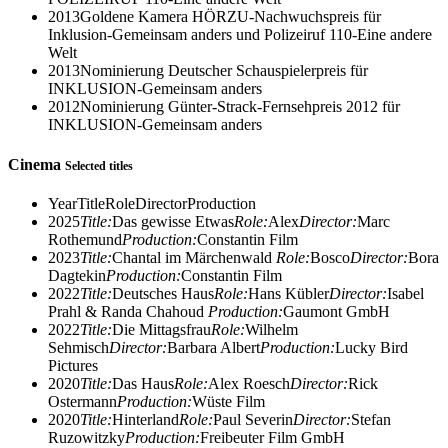
2013
Goldene Kamera HÖRZU-Nachwuchspreis für
Inklusion-Gemeinsam anders und Polizeiruf 110-Eine andere
Welt
2013
Nominierung Deutscher Schauspielerpreis für
INKLUSION-Gemeinsam anders
2012
Nominierung Günter-Strack-Fernsehpreis 2012 für
INKLUSION-Gemeinsam anders
Cinema
Selected titles
Year
Title
Role
Director
Production
2025
Title:
Das gewisse Etwas
Role:
Alex
Director:
Marc
Rothemund
Production:
Constantin Film
2023
Title:
Chantal im Märchenwald
Role:
Bosco
Director:
Bora
Dagtekin
Production:
Constantin Film
2022
Title:
Deutsches Haus
Role:
Hans Kübler
Director:
Isabel
Prahl & Randa Chahoud
Production:
Gaumont GmbH
2022
Title:
Die Mittagsfrau
Role:
Wilhelm
Sehmisch
Director:
Barbara Albert
Production:
Lucky Bird
Pictures
2020
Title:
Das Haus
Role:
Alex Roesch
Director:
Rick
Ostermann
Production:
Wüste Film
2020
Title:
Hinterland
Role:
Paul Severin
Director:
Stefan
Ruzowitzky
Production:
Freibeuter Film GmbH