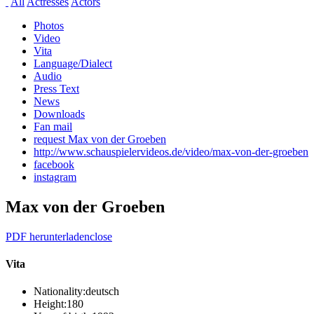
All
Actresses
Actors
Photos
Video
Vita
Language/Dialect
Audio
Press Text
News
Downloads
Fan mail
request Max von der Groeben
http://www.schauspielervideos.de/video/max-von-der-groeben
facebook
instagram
Max von der Groeben
PDF herunterladen
close
Vita
Nationality:
deutsch
Height:
180