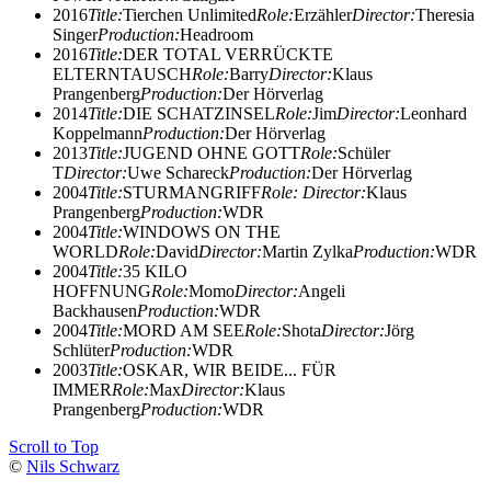
2016
Title:
Tierchen Unlimited
Role:
Erzähler
Director:
Theresia
Singer
Production:
Headroom
2016
Title:
DER TOTAL VERRÜCKTE
ELTERNTAUSCH
Role:
Barry
Director:
Klaus
Prangenberg
Production:
Der Hörverlag
2014
Title:
DIE SCHATZINSEL
Role:
Jim
Director:
Leonhard
Koppelmann
Production:
Der Hörverlag
2013
Title:
JUGEND OHNE GOTT
Role:
Schüler
T
Director:
Uwe Schareck
Production:
Der Hörverlag
2004
Title:
STURMANGRIFF
Role:
Director:
Klaus
Prangenberg
Production:
WDR
2004
Title:
WINDOWS ON THE
WORLD
Role:
David
Director:
Martin Zylka
Production:
WDR
2004
Title:
35 KILO
HOFFNUNG
Role:
Momo
Director:
Angeli
Backhausen
Production:
WDR
2004
Title:
MORD AM SEE
Role:
Shota
Director:
Jörg
Schlüter
Production:
WDR
2003
Title:
OSKAR, WIR BEIDE... FÜR
IMMER
Role:
Max
Director:
Klaus
Prangenberg
Production:
WDR
Scroll to Top
©
Nils Schwarz