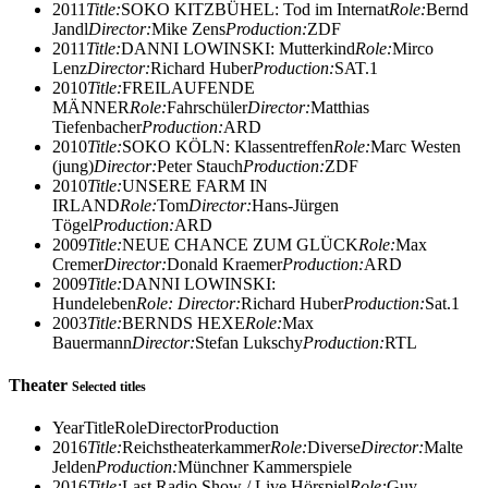
2011
Title:
SOKO KITZBÜHEL: Tod im Internat
Role:
Bernd
Jandl
Director:
Mike Zens
Production:
ZDF
2011
Title:
DANNI LOWINSKI: Mutterkind
Role:
Mirco
Lenz
Director:
Richard Huber
Production:
SAT.1
2010
Title:
FREILAUFENDE
MÄNNER
Role:
Fahrschüler
Director:
Matthias
Tiefenbacher
Production:
ARD
2010
Title:
SOKO KÖLN: Klassentreffen
Role:
Marc Westen
(jung)
Director:
Peter Stauch
Production:
ZDF
2010
Title:
UNSERE FARM IN
IRLAND
Role:
Tom
Director:
Hans-Jürgen
Tögel
Production:
ARD
2009
Title:
NEUE CHANCE ZUM GLÜCK
Role:
Max
Cremer
Director:
Donald Kraemer
Production:
ARD
2009
Title:
DANNI LOWINSKI:
Hundeleben
Role:
Director:
Richard Huber
Production:
Sat.1
2003
Title:
BERNDS HEXE
Role:
Max
Bauermann
Director:
Stefan Lukschy
Production:
RTL
Theater
Selected titles
Year
Title
Role
Director
Production
2016
Title:
Reichstheaterkammer
Role:
Diverse
Director:
Malte
Jelden
Production:
Münchner Kammerspiele
2016
Title:
Last Radio Show / Live Hörspiel
Role:
Guy