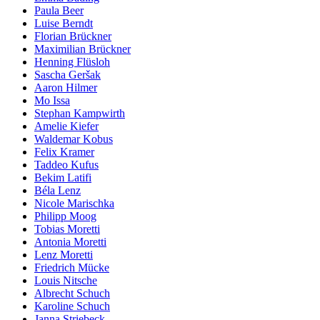
Paula Beer
Luise Berndt
Florian Brückner
Maximilian Brückner
Henning Flüsloh
Sascha Geršak
Aaron Hilmer
Mo Issa
Stephan Kampwirth
Amelie Kiefer
Waldemar Kobus
Felix Kramer
Taddeo Kufus
Bekim Latifi
Béla Lenz
Nicole Marischka
Philipp Moog
Tobias Moretti
Antonia Moretti
Lenz Moretti
Friedrich Mücke
Louis Nitsche
Albrecht Schuch
Karoline Schuch
Janna Striebeck