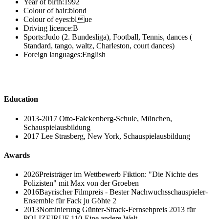
Year of birth:
1992
Colour of hair:
blond
Colour of eyes:
blue
Driving licence:
B
Sports:
Judo (2. Bundesliga), Football, Tennis, dances (
Standard, tango, waltz, Charleston, court dances)
Foreign languages:
English
Education
2013-2017
Otto-Falckenberg-Schule, München,
Schauspielausbildung
2017
Lee Strasberg, New York, Schauspielausbildung
Awards
2026
Preisträger im Wettbewerb Fiktion: "Die Nichte des
Polizisten" mit Max von der Groeben
2016
Bayrischer Filmpreis - Bester Nachwuchsschauspieler-
Ensemble für Fack ju Göhte 2
2013
Nominierung Günter-Strack-Fernsehpreis 2013 für
POLIZEIRUF 110-Eine andere Welt