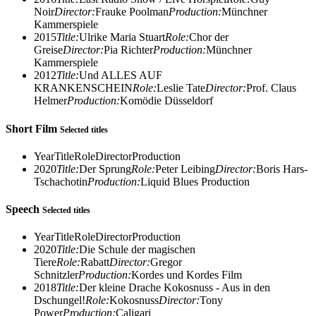
Noir
Director:
Frauke Poolman
Production:
Münchner
Kammerspiele
2015
Title:
Ulrike Maria Stuart
Role:
Chor der
Greise
Director:
Pia Richter
Production:
Münchner
Kammerspiele
2012
Title:
Und ALLES AUF
KRANKENSCHEIN
Role:
Leslie Tate
Director:
Prof. Claus
Helmer
Production:
Komödie Düsseldorf
Short Film
Selected titles
Year
Title
Role
Director
Production
2020
Title:
Der Sprung
Role:
Peter Leibing
Director:
Boris Hars-
Tschachotin
Production:
Liquid Blues Production
Speech
Selected titles
Year
Title
Role
Director
Production
2020
Title:
Die Schule der magischen
Tiere
Role:
Rabatt
Director:
Gregor
Schnitzler
Production:
Kordes und Kordes Film
2018
Title:
Der kleine Drache Kokosnuss - Aus in den
Dschungel!
Role:
Kokosnuss
Director:
Tony
Power
Production:
Caligari