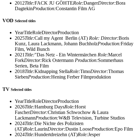
2012
Title:
FACK JU GÖHTE
Role:
Danger
Director:
Bora
Dagtekin
Production:
Constantin Film AG
VOD
Selected titles
Year
Title
Role
Director
Production
2025
Title:
Call my Agent Berlin (AT)
Role:
Director:
Boris
Kunz, Laura Lackmann, Johann Buchholz
Production:
Friday
Film, Wild Bunch
2021
Title:
"Das Netz - Ein Wintermärchen
Role:
Marcel
Fork
Director:
Rick Ostermann
Production:
Sommerhaus
Serien, Beta Film
2018
Title:
Kidnapping Stella
Role:
Timo
Director:
Thomas
Sieben
Production:
Hening Ferber Filmproduktion
TV
Selected titles
Year
Title
Role
Director
Production
2026
Title:
Hamburg Days
Role:
Horst
Fascher
Director:
Christian Schwochow & Laura
Lackmann
Production:
W&B Television, Turbine Studios
2024
Title:
Die Nichte des Polizisten
(AT)
Role:
Laurin
Director:
Dustin Loose
Production:
Epo Film
2024
Title:
Hundertdreizehn (AT)
Role:
Jesper