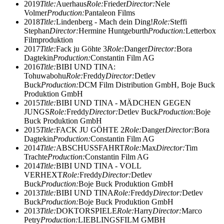
2019
Title:
Auerhaus
Role:
Frieder
Director:
Nele
Volmer
Production:
Pantaleon Films
2018
Title:
Lindenberg - Mach dein Ding!
Role:
Steffi
Stephan
Director:
Hermine Huntgeburth
Production:
Letterbox
Filmproduktion
2017
Title:
Fack ju Göhte 3
Role:
Danger
Director:
Bora
Dagtekin
Production:
Constantin Film AG
2016
Title:
BIBI UND TINA:
Tohuwabohu
Role:
Freddy
Director:
Detlev
Buck
Production:
DCM Film Distribution GmbH, Boje Buck
Produktion GmbH
2015
Title:
BIBI UND TINA - MÄDCHEN GEGEN
JUNGS
Role:
Freddy
Director:
Detlev Buck
Production:
Boje
Buck Produktion GmbH
2015
Title:
FACK JU GÖHTE 2
Role:
Danger
Director:
Bora
Dagtekin
Production:
Constantin Film AG
2014
Title:
ABSCHUSSFAHRT
Role:
Max
Director:
Tim
Trachte
Production:
Constantin Film AG
2014
Title:
BIBI UND TINA - VOLL
VERHEXT
Role:
Freddy
Director:
Detlev
Buck
Production:
Boje Buck Produktion GmbH
2013
Title:
BIBI UND TINA
Role:
Freddy
Director:
Detlev
Buck
Production:
Boje Buck Produktion GmbH
2013
Title:
DOKTORSPIELE
Role:
Harry
Director:
Marco
Petry
Production:
LIEBLINGSFILM GMBH