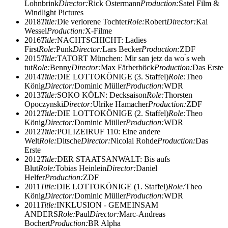
Lohnbrink
Director:
Rick Ostermann
Production:
Satel Film &
Windlight Pictures
2018
Title:
Die verlorene Tochter
Role:
Robert
Director:
Kai
Wessel
Production:
X-Filme
2016
Title:
NACHTSCHICHT: Ladies
First
Role:
Punk
Director:
Lars Becker
Production:
ZDF
2015
Title:
TATORT München: Mir san jetz da wo ́s weh
tut
Role:
Benny
Director:
Max Färberböck
Production:
Das Erste
2014
Title:
DIE LOTTOKÖNIGE (3. Staffel)
Role:
Theo
König
Director:
Dominic Müller
Production:
WDR
2013
Title:
SOKO KÖLN: Decksaison
Role:
Thorsten
Opoczynski
Director:
Ulrike Hamacher
Production:
ZDF
2012
Title:
DIE LOTTOKÖNIGE (2. Staffel)
Role:
Theo
König
Director:
Dominic Müller
Production:
WDR
2012
Title:
POLIZEIRUF 110: Eine andere
Welt
Role:
Ditsche
Director:
Nicolai Rohde
Production:
Das
Erste
2012
Title:
DER STAATSANWALT: Bis aufs
Blut
Role:
Tobias Heinlein
Director:
Daniel
Helfer
Production:
ZDF
2011
Title:
DIE LOTTOKÖNIGE (1. Staffel)
Role:
Theo
König
Director:
Dominic Müller
Production:
WDR
2011
Title:
INKLUSION - GEMEINSAM
ANDERS
Role:
Paul
Director:
Marc-Andreas
Bochert
Production:
BR Alpha