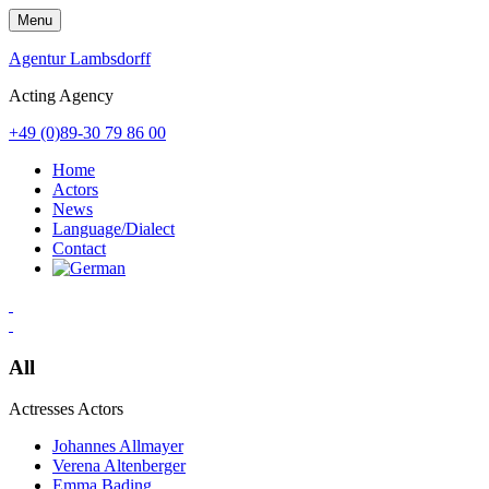
Skip
Menu
to
content
Agentur Lambsdorff
Acting Agency
+49 (0)89-30 79 86 00
Home
Actors
News
Language/Dialect
Contact
All
Actresses
Actors
Johannes Allmayer
Verena Altenberger
Emma Bading