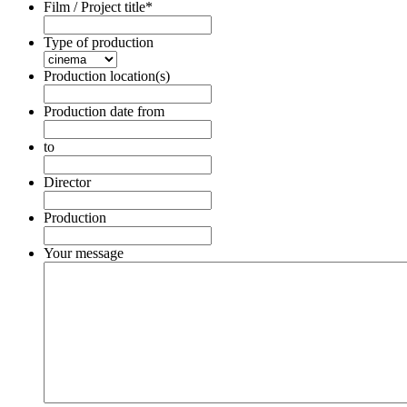
Film / Project title
*
Type of production
Production location(s)
Production date from
Date
Format:
to
DD
Date
dot
Format:
Director
MM
DD
dot
dot
Production
YYYY
MM
dot
Your message
YYYY