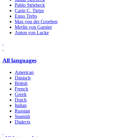
Pablo Striebeck
Carin C. Tietze
Enno Trebs
Max von der Groeben
Merlin von Garnier
Anton von Lucke
All languages
American
Dänisch
British
French
Greek
Dutch
Italian
Russian
Spanish
Dialects