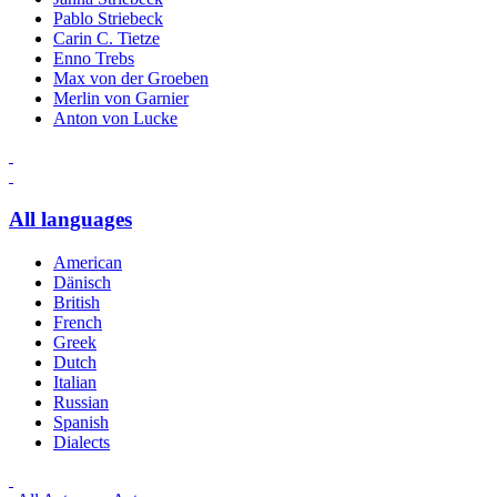
Pablo Striebeck
Carin C. Tietze
Enno Trebs
Max von der Groeben
Merlin von Garnier
Anton von Lucke
All languages
American
Dänisch
British
French
Greek
Dutch
Italian
Russian
Spanish
Dialects