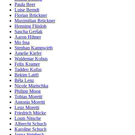
Paula Beer
Luise Berndt
Florian Brückner
Maximilian Brückner
Henning Flüsloh
Sascha Geršak
Aaron Hilmer
Mo Issa
Stephan Kampwirth
Amelie Kiefer
Waldemar Kobus
Felix Kramer
Taddeo Kufus
Bekim Latifi
Béla Lenz
Nicole Marischka
Philipp Moog
Tobias Moretti
Antonia Moretti
Lenz Moretti
Friedrich Mücke
Louis Nitsche
Albrecht Schuch
Karoline Schuch
Janna Striebeck