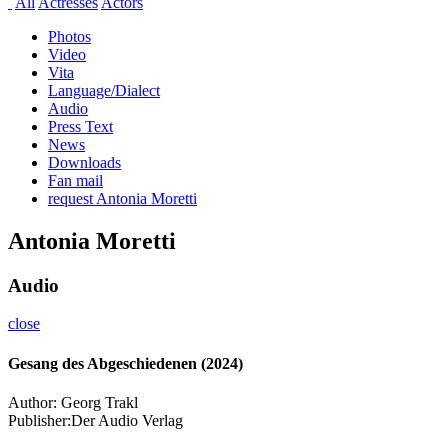
All
Actresses
Actors
Photos
Video
Vita
Language/Dialect
Audio
Press Text
News
Downloads
Fan mail
request Antonia Moretti
Antonia Moretti
Audio
close
Gesang des Abgeschiedenen (2024)
Author:
Georg Trakl
Publisher:
Der Audio Verlag