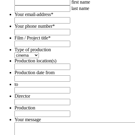
first name
last name
Your email-address
*
Your phone number
*
Film / Project title
*
Type of production
Production location(s)
Production date from
Date
Format:
to
DD
Date
dot
Format:
Director
MM
DD
dot
dot
Production
YYYY
MM
dot
Your message
YYYY