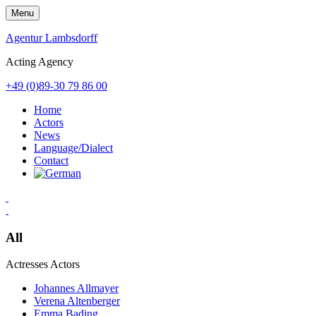
Skip
Menu
to
content
Agentur Lambsdorff
Acting Agency
+49 (0)89-30 79 86 00
Home
Actors
News
Language/Dialect
Contact
All
Actresses
Actors
Johannes Allmayer
Verena Altenberger
Emma Bading